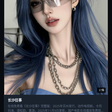
17集
长沙往事
在线免费看《长沙往事》完整版：2025年苏州发行，动作电视剧，卡司
刘涛、谭松韵、黄渤，2025年11月9日更新，国产电影在线播放免费观看