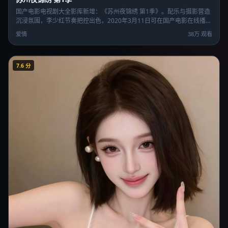
国产电影电视剧大全影库新增：《苏州夜锦绣 第1季》。配乐与摄影营造
沉浸氛围，李少红节奏把控出色，2020年3月11日可在国产电影在线播放
免费观看电视剧多端设备流畅播放。
爱情
38万
观看
7.6
分