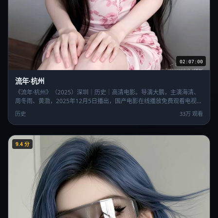
02:07:00
流年·杭州
《流年·杭州》（2025）深圳｜历史｜高清电影。导演大鹏，主演海清、
周冬雨、黄渤，2025年12月5日播出，国产电影在线播放免费观看电视剧
即点即播。
历史
33万
观看
9.4
分