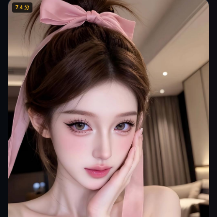
7.4
分