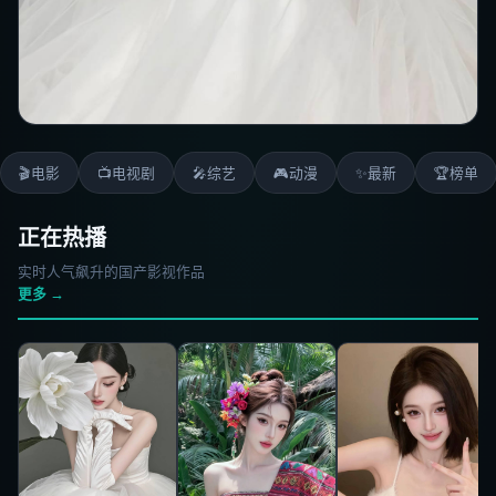
今日焦点
🎬
电影
📺
电视剧
🎤
综艺
🎮
动漫
✨
最新
🏆
榜单
天津浮生记
正在热播
实时人气飙升的国产影视作品
更多
→