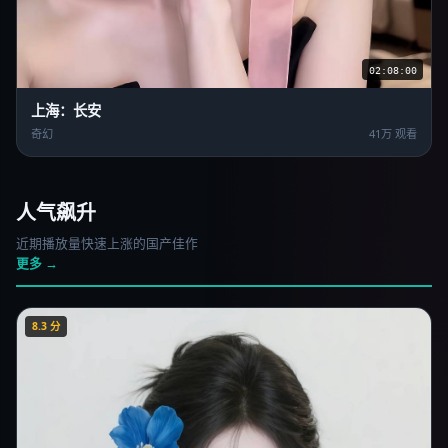
02:08:00
上海：长安
奇幻
41万
观看
人气飙升
近期播放量快速上涨的国产佳作
更多
→
8.3
分