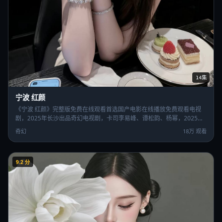
14集
宁波 红颜
《宁波 红颜》完整版免费在线观看首选国产电影在线播放免费观看电视
剧，2025年长沙出品奇幻电视剧，卡司李易峰、谭松韵、杨幂，2025年
8月16日更新。
奇幻
18万
观看
9.2
分