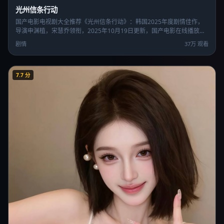
光州信条行动
国产电影电视剧大全推荐《光州信条行动》：韩国2025年度剧情佳作，
导演申渊植，宋慧乔领衔，2025年10月19日更新，国产电影在线播放免
费观看电视剧免费超清在线。
剧情
37万
观看
7.7
分