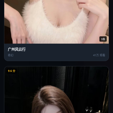
9集
广州风云行
奇幻
41万
观看
9.6
分