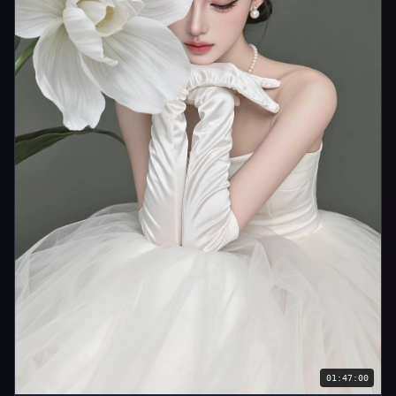
01:47:00