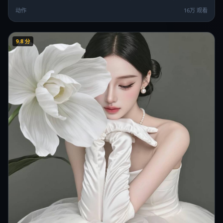
电视剧流畅在线播放。
动作
16万
观看
9.8
分