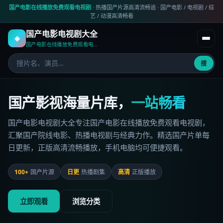
国产电影在线播放免费观看电视剧
·
热播国产片源高清流畅追
· 国产电影 / 电视剧 / 综
艺 / 动漫高清畅看
国产电影电视剧大全
◈
国产电影在线播放免费观看电视剧
搜
国产电影电视剧大全
-
国产电影
国产影视海量片库，
一站畅看
国产电影电视剧大全
专注
国产电影在线播放免费观看电视剧
，
汇聚国产院线电影、热播电视剧与经典力作。精选国产片单每
日更新，正版高清流畅播放，手机电脑均可便捷观看。
100+
国产片源
日更
热播剧集
高清
正版播放
立即观看
浏览分类