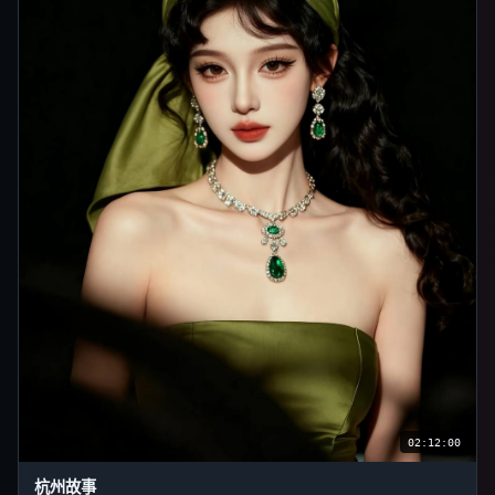
02:12:00
杭州故事